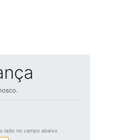
ança
nosco.
ao lado no campo abaixo