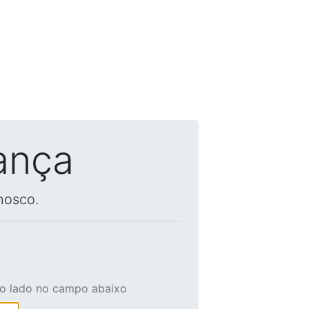
ança
nosco.
ao lado no campo abaixo